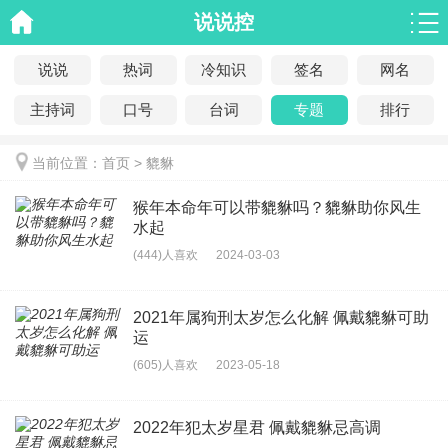
说说控
说说
热词
冷知识
签名
网名
主持词
口号
台词
专题
排行
当前位置：
首页
> 貔貅
猴年本命年可以带貔貅吗？貔貅助你风生
水起
(444)人喜欢
2024-03-03
2021年属狗刑太岁怎么化解 佩戴貔貅可助
运
(605)人喜欢
2023-05-18
2022年犯太岁星君 佩戴貔貅忌高调